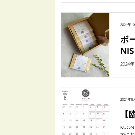
2024年1
ボー
NI
202
こちら
スの新
2024年8
【
KUON odashi lab. 8月は臨
でにお