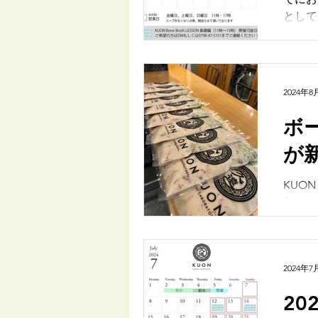
として
2024年8
ボ
が
KUO
た。 
し、ソ
2024年7
2