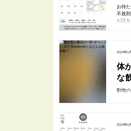
お待たせしました
不規則
お話を
2024年6
体が喜ぶ魔
な
動物の
ょうか
る身と
調を崩し
2024年6