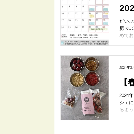
20
だいぶ
房 K
めてお
2024年3
【
202
シェに
るよう