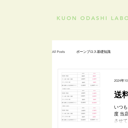
KUON ODASHI LAB
All Posts
ボーンブロス基礎知識
2024年1
送
いつも
度 当
させて