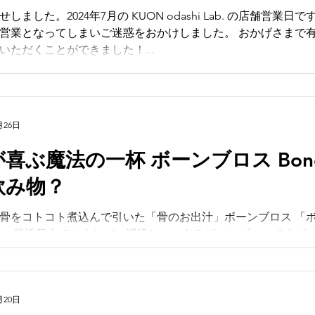
。2024年7月の KUON odashi Lab. の店舗営業日です。 １週目は関東出張が入り
営業となってしまいご迷惑をおかけしました。 おかげさまで
いただくことができました！...
月26日
法の一杯 ボーンブロス Bonebrothとはどん
飲み物？
骨をコトコト煮込んで引いた「骨のお出汁」ボーンブロス 「
。 最近日本でも少しづつ浸透しつつあるボーンブロスですが
しては「まだまだ認知度が低いな」と感じています。 お店を
て...
月20日