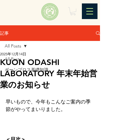
記事
All Posts
2025年12月14日
All Posts
KUON ODASHI
ボーンブロス基礎知識
LABORATORY 年末年始営
業のお知らせ
早いもので、今年もこんなご案内の季
節がやってまいりました。
＜目次＞