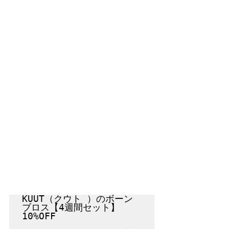
KUUT（クウト ）のボーン
ブロス【4週間セット】
10%OFF