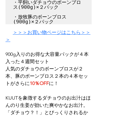
・平飼いダチョウのボーンブロ
ス(900g)×２パック

・放牧豚のボーンブロス
(900g)×２パック
＞＞＞お買い物ページはこちら＞＞
＞
900g入りのお得な大容量パックが４本
入った４週間セット
人気のダチョウのボーンブロスが２
本、豚のボーンブロス２本の４本セッ
トがさらに
10％OFF
に！
KUUTを象徴するダチョウのお出汁はほ
んのり生姜が効いた爽やかなお出汁。
「ダチョウ？！」とびっくりされるか
もしれませんがぜひ安心してお試し頂
きたい美味しいボーンブロスです。豚
のボーンブロスはいわゆる「豚骨スー