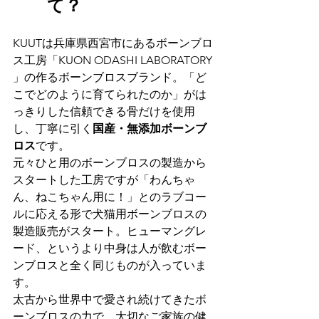
て？
KUUTは兵庫県西宮市にあるボーンブロ
ス工房「KUON ODASHI LABORATORY 
」の作るボーンブロスブランド。「ど
こでどのように育てられたのか」がは
っきりした信頼できる骨だけを使用
し、丁寧に引く
国産・無添加ボーンブ
ロス
です。
元々ひと用のボーンブロスの製造から
スタートした工房ですが「わんちゃ
ん、ねこちゃん用に！」とのラブコー
ルに応える形で犬猫用ボーンブロスの
製造販売がスタート。ヒューマングレ
ード、というより中身は人が飲むボー
ンブロスと全く同じものが入っていま
す。
太古から世界中で愛され続けてきたボ
ーンブロスの力で、大切なご家族の健