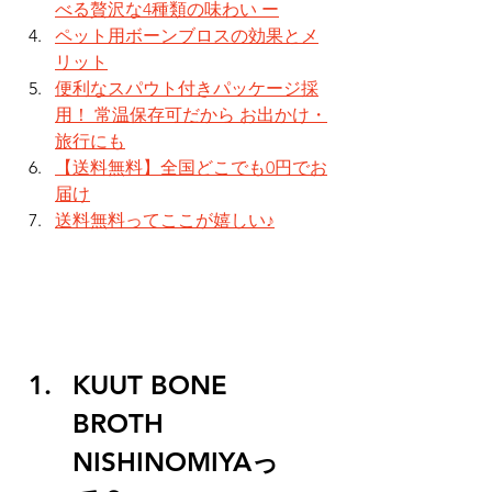
べる贅沢な4種類の味わい ー
ペット用ボーンブロスの効果とメ
リット
便利なスパウト付きパッケージ採
用！ 常温保存可だから お出かけ・
旅行にも
【送料無料】全国どこでも0円でお
届け
送料無料ってここが嬉しい♪
KUUT BONE 
BROTH 
NISHINOMIYAっ