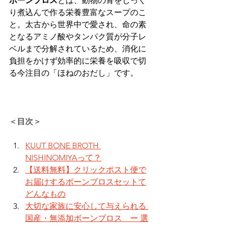
ボーンブロス
とは、動物の骨をじっく
り煮込んで作る栄養豊富なスープのこ
と。太古から世界中で愛され、命の素
となるアミノ酸やタンパク質が分子レ
ベルまで分解されているため、消化に
負担をかけず効率的に栄養を吸収で切
る今注目の「ほねのおだし」です。
＜目次＞
KUUT BONE BROTH 
NISHINOMIYAって？
【送料無料】クリックポスト便で
お届けするボーンブロスセットて
どんなもの
大切な家族に安心して与えられる 
国産・無添加ボーンブロス　ー 選