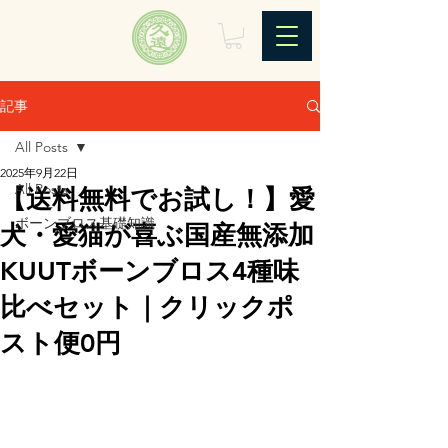
記事
All Posts
2025年9月22日
All Posts
【送料無料でお試し！】愛
ボーンブロス基礎知識
犬・愛猫が喜ぶ国産無添加
KUUTボーンブロス4種味
比べセット｜クリックポ
スト便0円