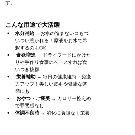
す。
こんな用途で大活躍
水分補給
 →お水の進まないコもつ
いつい惹かれる！原液をお水で希
釈するのもOK
食欲増進
 → ドライフードにかけた
りや手作り食事のベースすれば食
いつき抜群
栄養補助
 → 毎日の健康維持・免疫
力アップ！美しい皮毛や健康な関
節にも
おやつ・ご褒美
 → カロリー控えめ
で罪悪感なし
体調不良時
 → 消化に負担なく栄養
補給👴
シニア犬・猫
 → 高齢ペットの栄養
サポート！カラダに負担をかけず