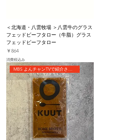
＜北海道・八雲牧場 ＞八雲牛のグラス
フェッドビーフタロー（牛脂）グラス
フェッドビーフタロー
価格
￥864
消費税込み
MBS よんチャンTVで紹介されました