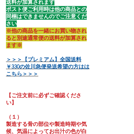
送料が加算されます
ポスト便ご利用時は他の商品との
同梱はできませんのでご注意くだ
さい
※他の商品を一緒にお買い物され
ると別途通常便の送料が加算され
ます※
＞＞＞【プレミアム】全国送料
￥330の佐川急便発送希望の方はは
こちら＞＞＞
【ご注文前に必ずご確認くださ
い】
（１）
製造する骨の部位や製造時期や気
候、気温によってお出汁の色が白