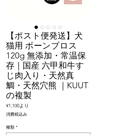
【ポスト便発送】犬
猫用 ボーンブロス
120g 無添加・常温保
存｜国産 六甲和牛す
じ肉入り・天然真
鯛・天然穴熊 ｜KUUT
の複製
セ
¥1,100
より
ー
消費税込み
ル
価
種類
*
格