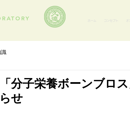
ORATORY
ホーム
コンセプト
オ
知識
「分子栄養ボーンブロス
らせ