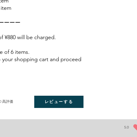
item
 item
ーーーー
of ¥880 will be charged.
e of 6 items.
o your shopping cart and proceed
0
高評価
レビューする
5.0
平均評価 