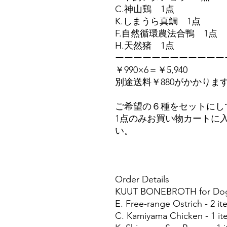
C.神山鶏 1点
K.しまうら真鯛 1点
F.自然循環農法合鴨 1点
H.天然猪 1点
ーーーーーーーーーーーー
￥990×6＝￥5,940
別途送料￥880がかかりま
ご希望の６種をセットにし
1点のみお買い物カートに
い。
Order Details
KUUT BONEBROTH for Dogs
E. Free-range Ostrich - 2 i
C. Kamiyama Chicken - 1 it