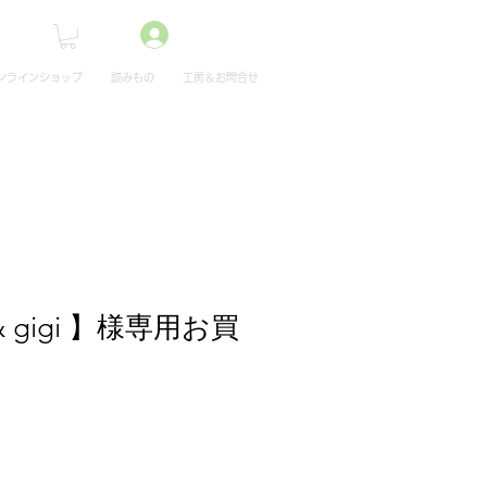
ンラインショップ
読みもの
工房＆お問合せ
 & gigi 】様専用お買