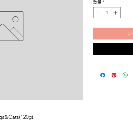
数量
*
カ
s&Cats(120g)