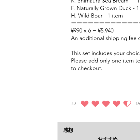
K. Shimaura Sea Bream - 1 
F. Naturally Grown Duck - 1
H. Wild Boar - 1 item
ーーーーーーーーーーーー
¥990 x 6 = ¥5,940
An additional shipping fee 
This set includes your choic
Please add only one item t
to checkout.
4.5
15
平均評価 4.5 /5, 全評価： 150 件, 高評価
感想
おすすめ