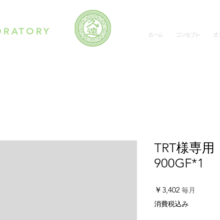
ORATORY
ホーム
コンセプト
オ
TRT様専用
900GF*1
価
￥3,402
毎月
格
消費税込み