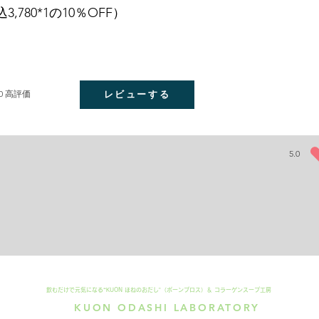
3,780*1の10％OFF）
0
高評価
レビューする
5.0
平均評価 
​飲むだけで元気になる“
KUON ほねのおだし”（ボーンブロス）＆ コラーゲンスープ工房
KUON ODASHI LABORATORY