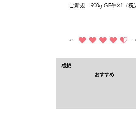
ご新規：900g GF牛×1（税込
4.5
15
平均評価 4.5 /5, 全評価： 150 件, 高評価
感想
おすすめ