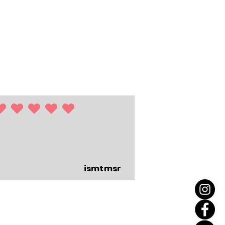
5 /5
ismtmsr