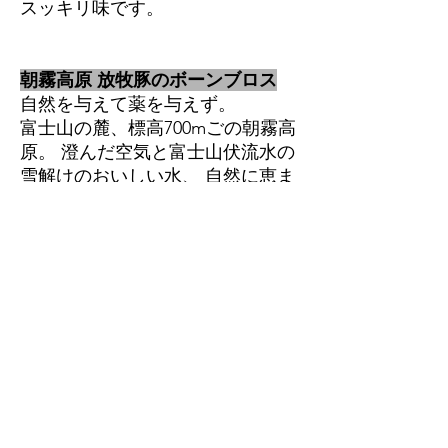
スッキリ味です。
朝霧高原 放牧豚のボーンブロス
自然を与えて薬を与えず。
富士山の麓、標高700mごの朝霧高
原。 澄んだ空気と富士山伏流水の
雪解けのおいしい水、 自然に恵ま
れた大地で土を掘り起こし泥んこ
になってのびのび過ごすストレス
フリーな豚。元料理人がサツマイ
モや落花生、おからなどの人が食
べる原料を使用し、実際に自分の
舌で味わい産み出す「食事」。こ
だわりと深い愛情を持って育てら
れた豚の骨を使用しています。ラ
ーメンなどで想像する豚骨スープ
よりさらりと飲みやすく強い香り
もありません。