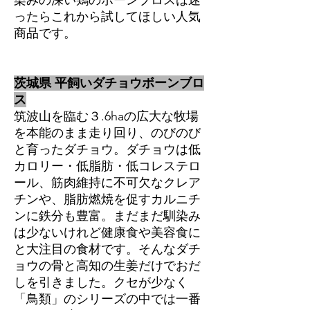
染みの深い鶏のボーンブロスは迷
ったらこれから試してほしい人気
商品です。
茨城県 平飼いダチョウボーンブロ
ス
筑波山を臨む３.6haの広大な牧場
を本能のまま走り回り、のびのび
と育ったダチョウ。ダチョウは低
カロリー・低脂肪・低コレステロ
ール、筋肉維持に不可欠なクレア
チンや、脂肪燃焼を促すカルニチ
ンに鉄分も豊富。まだまだ馴染み
は少ないけれど健康食や美容食に
と大注目の食材です。そんなダチ
ョウの骨と高知の生姜だけでおだ
しを引きました。クセが少なく
「鳥類」のシリーズの中では一番