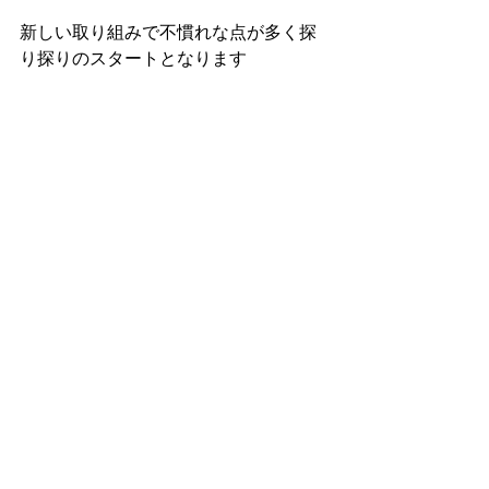
新しい取り組みで不慣れな点が多く探
り探りのスタートとなります
生産量のキャパもあるので
もしかしたらご希望に添えない場合
や、お取引が叶わない場合もあるかも
しれません...
そのあたり是非ご理解いただいたうえ
で
ご興味を持ってくださるオーナー様が
いらっしゃいましたら
目的や状況にあわせ ご相談の上すすめ
させていただければと考えております
ので
まずは是非お気軽にご連絡いただけま
すと幸いです