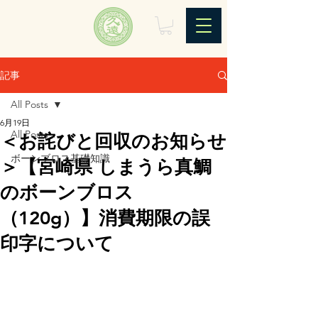
記事
All Posts
6月19日
All Posts
＜お詫びと回収のお知らせ
ボーンブロス基礎知識
＞【宮崎県 しまうら真鯛
のボーンブロス
（120g）】消費期限の誤
印字について